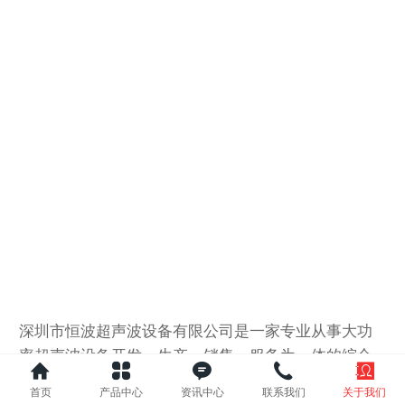
深圳市恒波超声波设备有限公司是一家专业从事大功
率超声波设备开发、生产、销售、服务为一体的综合
性企业， 公司全体同仁长期专注超声波塑料焊接技
首页
产品中心
资讯中心
联系我们
关于我们
术，在二手超声波塑焊机、超声波模具、超声波维